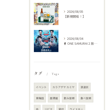
2026/08/05
【新規開栓！】
2026/08/04
🥊 ONE SAMURAI 2 放送します‼️
タグ
Tags
イベント
カラアゲヤ カミヤ
浪速区
東梅田
居酒屋
飲み放題
食べ放題
肉
ジビエ
貸切
ウイスキー