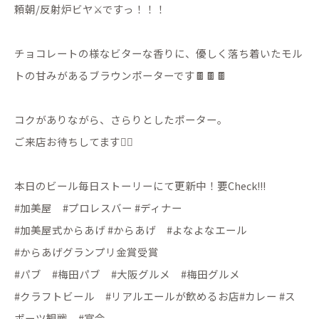
頼朝/反射炉ビヤ⚔️ですっ！！！
チョコレートの様なビターな香りに、優しく落ち着いたモル
トの甘みがあるブラウンポーターです🍫🍫🍫
コクがありながら、さらりとしたポーター。
ご来店お待ちしてます🙇‍♂️
本日のビール毎日ストーリーにて更新中！要Check!!!
#加美屋 #プロレスバー #ディナー
#加美屋式からあげ #からあげ #よなよなエール
#からあげグランプリ金賞受賞
#パブ #梅田パブ #大阪グルメ #梅田グルメ
#クラフトビール #リアルエールが飲めるお店#カレー #ス
ポーツ観戦 #宴会