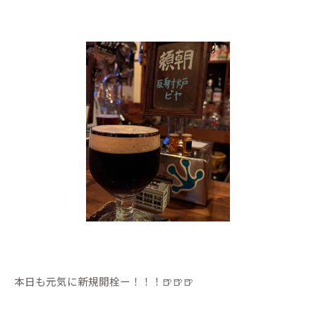
本日も元気に新規開栓ー！！！🍺🍺🍺