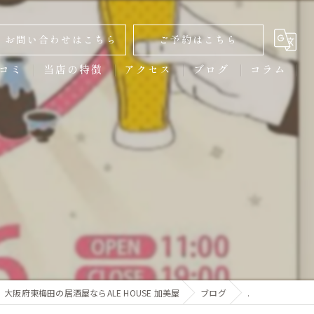
お問い合わせはこちら
ご予約はこちら
コミ
当店の特徴
アクセス
ブログ
コラム
ディナー
クラフトビール
からあげ
スポーツ観戦
宴会
大阪府東梅田の居酒屋ならALE HOUSE 加美屋
ブログ
.