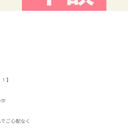
！！】
🍺
んでご心配なく