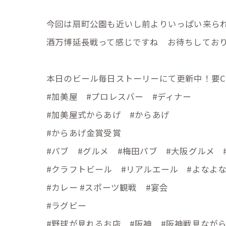
今回は扇町公園も近いし前よりいっぱい来ら
酒万博延長戦って感じですね お待ちしてお
本日のビール毎日ストーリーにて更新中！要Chec
#加美屋 #プロレスバー #ディナー
#加美屋式からあげ #からあげ
#からあげ金賞受賞
#パブ #グルメ #梅田パブ #大阪グルメ
#クラフトビール #リアルエール #よなよ
#カレー #スポーツ観戦 #宴会
#ラグビー
#野球が見れるお店 #阪神 #阪神戦見な