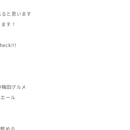
れると思います
ります！
k!!!
 #梅田グルメ
なエール
がら飲める