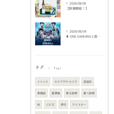
2026/08/05
【新規開栓！】
2026/08/04
🥊 ONE SAMURAI 2 放送します‼️
タグ
Tags
イベント
カラアゲヤ カミヤ
浪速区
東梅田
居酒屋
飲み放題
食べ放題
肉
ジビエ
貸切
ウイスキー