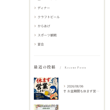
ディナー
クラフトビール
からあげ
スポーツ観戦
宴会
最近の投稿
Recent Posts
2026/08/06
🎐 お盆期間も休まず営業します！ 🍺🥩