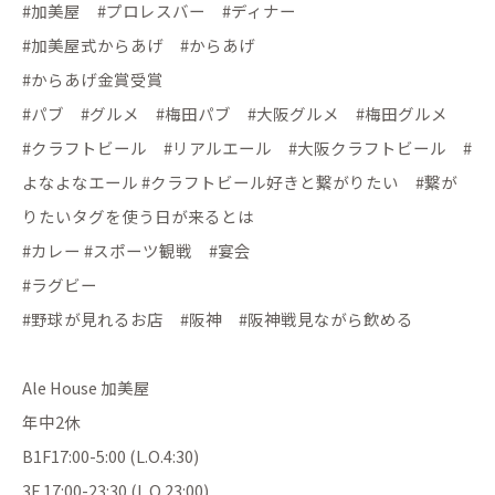
#加美屋 #プロレスバー #ディナー
#加美屋式からあげ #からあげ
#からあげ金賞受賞
#パブ #グルメ #梅田パブ #大阪グルメ #梅田グルメ
#クラフトビール #リアルエール #大阪クラフトビール #
よなよなエール #クラフトビール好きと繋がりたい #繋が
りたいタグを使う日が来るとは
#カレー #スポーツ観戦 #宴会
#ラグビー
#野球が見れるお店 #阪神 #阪神戦見ながら飲める
Ale House 加美屋
年中2休
B1F17:00-5:00 (L.O.4:30)
3F 17:00-23:30 (L.O.23:00)