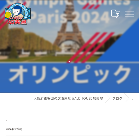
.
大阪府東梅田の居酒屋ならALE HOUSE 加美屋
ブログ
.
.
2024/07/25