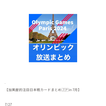
.
【加美屋的注目日本戦カードまとめ🇯🇵in 7月】
7/27