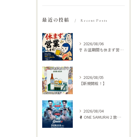
最近の投稿
Recent Posts
2026/08/06
🎐 お盆期間も休まず営業します！ 🍺🥩
2026/08/05
【新規開栓！】
2026/08/04
🥊 ONE SAMURAI 2 放送します‼️