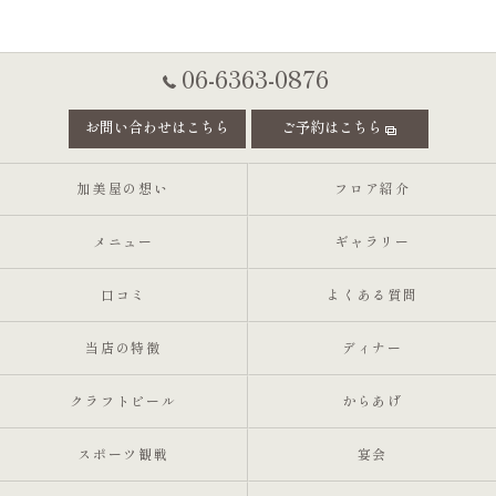
06-6363-0876
お問い合わせはこちら
ご予約はこちら
加美屋の想い
フロア紹介
メニュー
ギャラリー
口コミ
よくある質問
当店の特徴
ディナー
クラフトビール
からあげ
スポーツ観戦
宴会