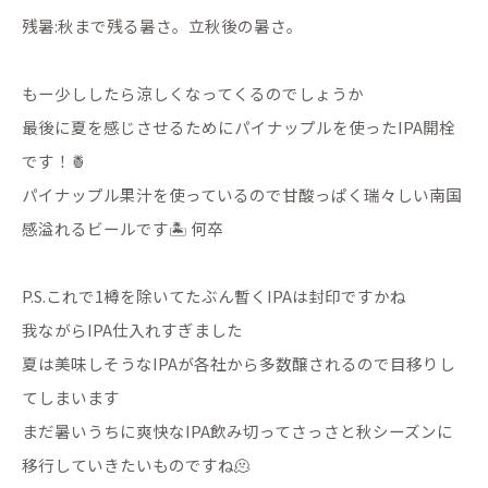
残暑:秋まで残る暑さ。立秋後の暑さ。
もー少ししたら涼しくなってくるのでしょうか
最後に夏を感じさせるためにパイナップルを使ったIPA開栓
です！🍍
パイナップル果汁を使っているので甘酸っぱく瑞々しい南国
感溢れるビールです🏝️ 何卒
P.S.これで1樽を除いてたぶん暫くIPAは封印ですかね
我ながらIPA仕入れすぎました
夏は美味しそうなIPAが各社から多数醸されるので目移りし
てしまいます
まだ暑いうちに爽快なIPA飲み切ってさっさと秋シーズンに
移行していきたいものですね🫠