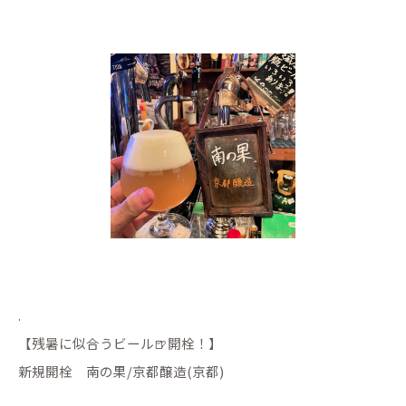
.
【残暑に似合うビール🍺開栓！】
新規開栓 南の果/京都醸造(京都)