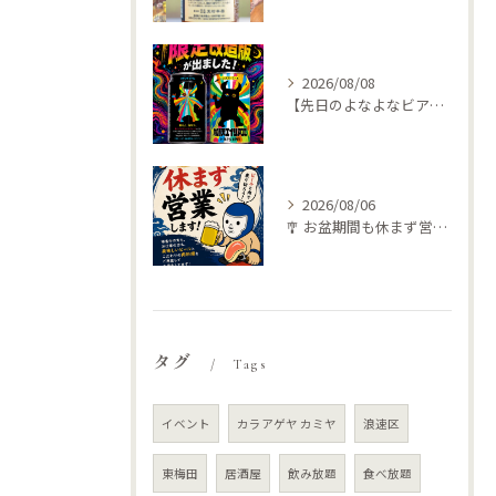
2026/08/08
【先日のよなよなビアライズで特別な🍺仕入れてきました
2026/08/06
🎐 お盆期間も休まず営業します！ 🍺🥩
タグ
Tags
イベント
カラアゲヤ カミヤ
浪速区
東梅田
居酒屋
飲み放題
食べ放題