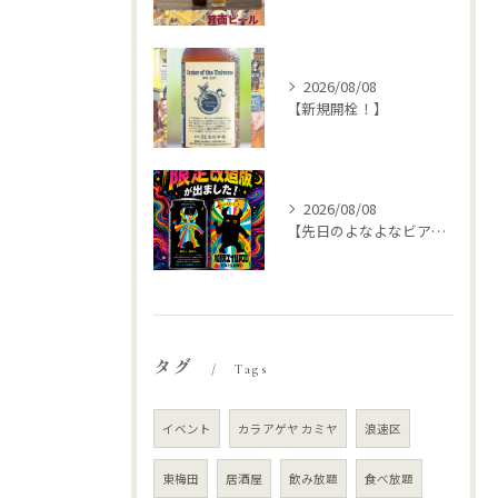
2026/08/08
【新規開栓！】
2026/08/08
【先日のよなよなビアライズで特別な🍺仕入れてきました
タグ
Tags
イベント
カラアゲヤ カミヤ
浪速区
東梅田
居酒屋
飲み放題
食べ放題