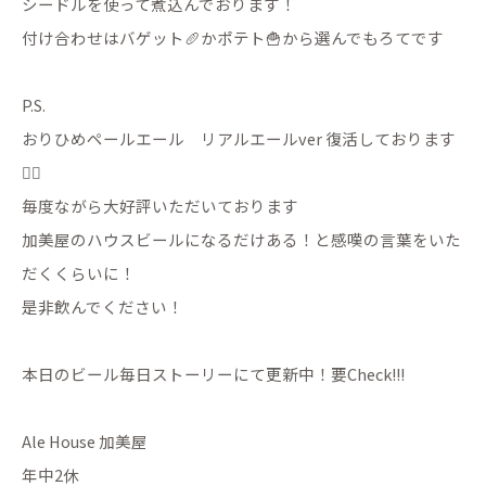
シードルを使って煮込んでおります！
付け合わせはバゲット🥖かポテト🍟から選んでもろてです
P.S.
おりひめペールエール リアルエールver 復活しております
❤️‍🔥
毎度ながら大好評いただいております
加美屋のハウスビールになるだけある！と感嘆の言葉をいた
だくくらいに！
是非飲んでください！
本日のビール毎日ストーリーにて更新中！要Check!!!
Ale House 加美屋
年中2休