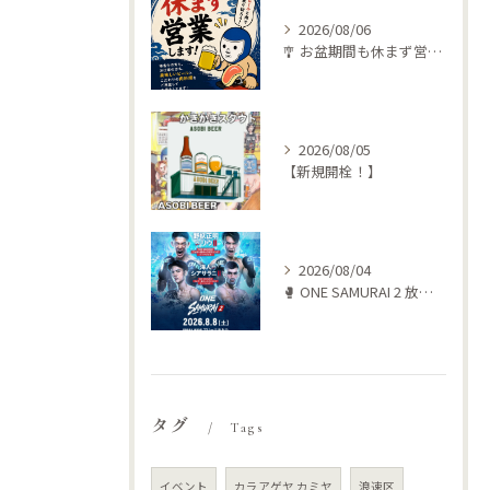
2026/08/06
🎐 お盆期間も休まず営業します！ 🍺🥩
2026/08/05
【新規開栓！】
2026/08/04
🥊 ONE SAMURAI 2 放送します‼️
タグ
Tags
イベント
カラアゲヤ カミヤ
浪速区