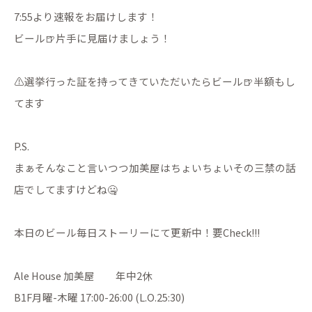
7:55より速報をお届けします！
ビール🍺片手に見届けましょう！
⚠️選挙行った証を持ってきていただいたらビール🍺半額もし
てます
P.S.
まぁそんなこと言いつつ加美屋はちょいちょいその三禁の話
店でしてますけどね🤐
本日のビール毎日ストーリーにて更新中！要Check!!!
Ale House 加美屋 年中2休
B1F月曜-木曜 17:00-26:00 (L.O.25:30)