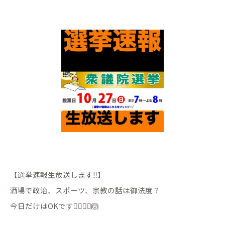
【選挙速報生放送します‼️】
酒場で政治、スポーツ、宗教の話は御法度？
今日だけはOKです🙆‍♀️🙆‍♂️🙆