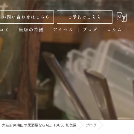
お問い合わせはこちら
ご予約はこちら
コミ
当店の特徴
アクセス
ブログ
コラム
ディナー
クラフトビール
からあげ
スポーツ観戦
宴会
大阪府東梅田の居酒屋ならALE HOUSE 加美屋
ブログ
.