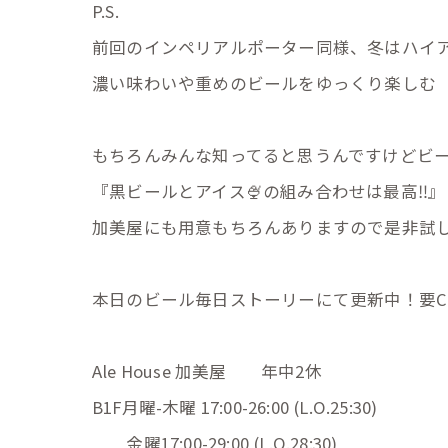
P.S.
前回のインペリアルポーター同様、冬はハイ
濃い味わいや重めのビールをゆっくり楽しむ
もちろんみんな知ってると思うんですけどビー
『黒ビールとアイス🍨の組み合わせは最高‼️』
加美屋にも用意もちろんありますので是非試
本日のビール毎日ストーリーにて更新中！要Chec
Ale House 加美屋 年中2休
B1F月曜-木曜 17:00-26:00 (L.O.25:30)
金曜17:00-29:00 (L.O.28:30)