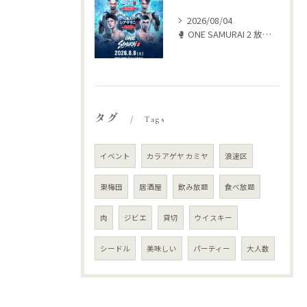
2026/08/04
🥊 ONE SAMURAI 2 放送します‼️
タグ
Tags
イベント
カラアゲヤ カミヤ
浪速区
東梅田
居酒屋
飲み放題
食べ放題
肉
ジビエ
貸切
ウイスキー
シードル
美味しい
パーティー
大人数