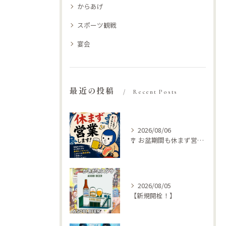
からあげ
スポーツ観戦
宴会
最近の投稿
Recent Posts
2026/08/06
🎐 お盆期間も休まず営業します！ 🍺🥩
2026/08/05
【新規開栓！】