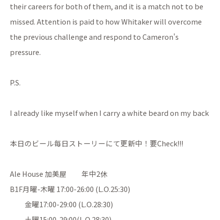
their careers for both of them, and it is a match not to be
missed. Attention is paid to how Whitaker will overcome
the previous challenge and respond to Cameron's
pressure.
P.S.
I already like myself when I carry a white beard on my back
本日のビール毎日ストーリーにて更新中！要Check!!!
Ale House 加美屋 年中2休
B1F月曜-木曜 17:00-26:00 (L.O.25:30)
金曜17:00-29:00 (L.O.28:30)
土曜15:00-29:00(L.O.28:30)