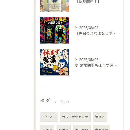
【新規開栓！】
2026/08/08
【先日のよなよなビアライズで特別な🍺仕入れてきました
2026/08/06
🎐 お盆期間も休まず営業します！ 🍺🥩
タグ
Tags
イベント
カラアゲヤ カミヤ
浪速区
東梅田
居酒屋
飲み放題
食べ放題