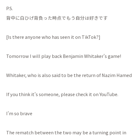
P.S.
背中に白ひげ背負った時点でもう自分は好きです
[Is there anyone who has seen it on TikTok?]
Tomorrow I will play back Benjamin Whitaker's game!
Whitaker, who is also said to be the return of Nazim Hamed
If you think it's someone, please check it on YouTube.
I'm so brave
The rematch between the two may be a turning point in