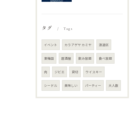
タグ
Tags
イベント
カラアゲヤ カミヤ
浪速区
東梅田
居酒屋
飲み放題
食べ放題
肉
ジビエ
貸切
ウイスキー
シードル
美味しい
パーティー
大人数