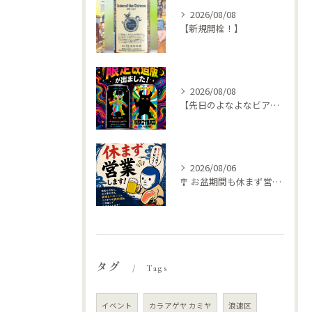
2026/08/08
【新規開栓！】
2026/08/08
【先日のよなよなビアライズで特別な🍺仕入れてきました
2026/08/06
🎐 お盆期間も休まず営業します！ 🍺🥩
タグ
Tags
イベント
カラアゲヤ カミヤ
浪速区