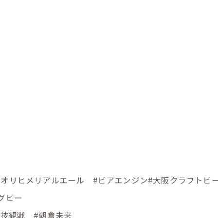
円
メ
#オリヒメリアルエール #ビアエンジン#大阪クラフトビ
グビー
格闘技観戦 #朝倉未来