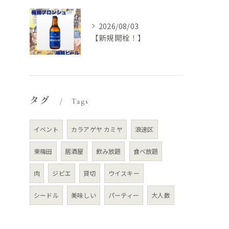
2026/08/03
【新規開栓！】
タグ
Tags
イベント
カラアゲヤ カミヤ
浪速区
東梅田
居酒屋
飲み放題
食べ放題
肉
ジビエ
貸切
ウイスキー
シードル
美味しい
パーティー
大人数