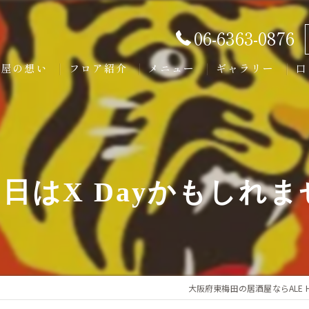
06-6363-0876
美屋の想い
フロア紹介
メニュー
ギャラリー
口
明日はX Dayかもしれ
大阪府東梅田の居酒屋ならALE H