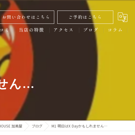
お問い合わせはこちら
ご予約はこちら
コミ
当店の特徴
アクセス
ブログ
コラム
ディナー
クラフトビール
ません…
からあげ
スポーツ観戦
宴会
OUSE 加美屋
ブログ
M1 明日はX Dayかもしれません…