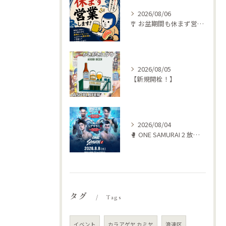
2026/08/06
🎐 お盆期間も休まず営業します！ 🍺🥩
2026/08/05
【新規開栓！】
2026/08/04
🥊 ONE SAMURAI 2 放送します‼️
タグ
Tags
イベント
カラアゲヤ カミヤ
浪速区