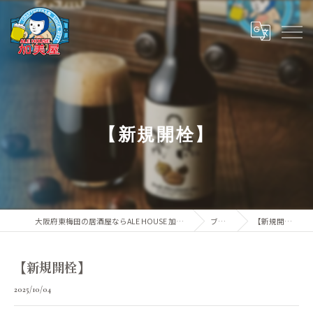
【新規開栓】
大阪府東梅田の居酒屋ならALE HOUSE 加美屋
ブログ
【新規開栓】
【新規開栓】
2025/10/04