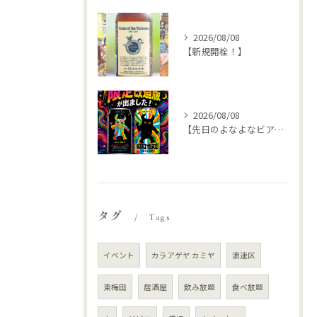
2026/08/08
【新規開栓！】
2026/08/08
【先日のよなよなビアライズで特別な🍺仕入れてきました
タグ
Tags
イベント
カラアゲヤ カミヤ
浪速区
東梅田
居酒屋
飲み放題
食べ放題