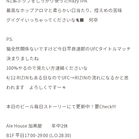
NZ系ホップをしっかり使ったHazy IPA
最高なホップアロマと柔らかい口当たり、控えめの苦味
グイグイいっちゃってくださいな🐈‍⬛ 何卒
P.S.
猫全然関係ないですけど今日平良達郎のUFCタイトルマッチ
決まりましたね
100%やるので見たい方連絡くださいな
4/12 RIZINもある日なのでUFC→RIZINの流れになるかと思
われます よろしくですー👊
本日のビール毎日ストーリーにて更新中！要Check!!!
Ale House 加美屋 年中2休
B1F 平日17:00-29:00 (L.O.28:30)