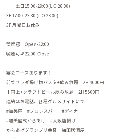
土日15:00-29:00(L.O.28:30)
3F 17:00-23:30 (L.O.23:00)
3F 月曜日お休み
禁煙🚭 Open-22:00
喫煙可🚬22:00-Close
宴会コースあります！
前菜サラダ揚げ物パスタ+飲み放題 2H 4000円
↑同上+クラフトビール飲み放題 2H 5500円
連絡はお電話、各種グルメサイトにて
#加美屋 #プロレスバー #ディナー
#加美屋式からあげ #大阪唐揚げ
からあげグランプリ金賞 梅田居酒屋