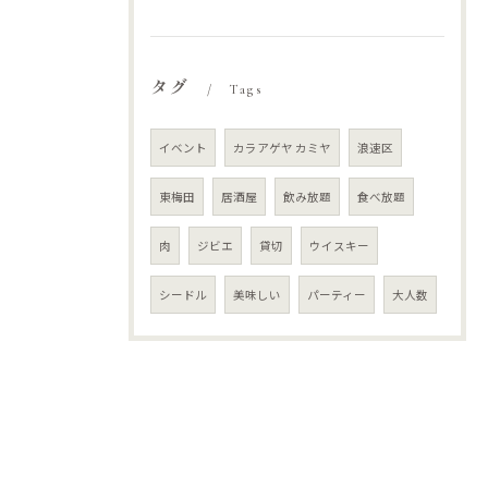
タグ
Tags
イベント
カラアゲヤ カミヤ
浪速区
東梅田
居酒屋
飲み放題
食べ放題
肉
ジビエ
貸切
ウイスキー
シードル
美味しい
パーティー
大人数