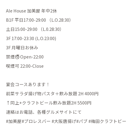
Ale House 加美屋 年中2休
B1F 平日17:00-29:00 （L.O.28:30）
土日15:00-29:00 （L.0.28:30）
3F 17:00-23:30 (L.O.23:00)
3F 月曜日お休み
禁煙🚭 Open-22:00
喫煙可 22:00-Close
宴会コースあります！
前菜サラダ揚げ物パスタ＋飲み放題 2H 4000円
↑同上+クラフトビール飲み放題2H 5500円
連絡はお電話、各種グルメサイトにて
#加美屋#プロレスバー #大阪唐揚げ#パブ #梅田クラフトビー