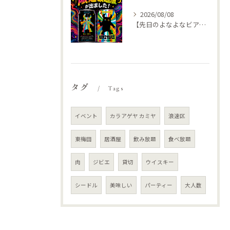
2026/08/08
【先日のよなよなビアライズで特別な🍺仕入れてきました
タグ
Tags
イベント
カラアゲヤ カミヤ
浪速区
東梅田
居酒屋
飲み放題
食べ放題
肉
ジビエ
貸切
ウイスキー
シードル
美味しい
パーティー
大人数