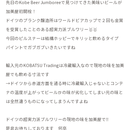
先日のKobe Beer Jumboreeで見つけてきた美味いビールが
加美屋初開栓！
ドイツのプランク醸造所はワールドビアカップで２回も金賞
を受賞したことのある超実力派ブルワリー🥇🥇
今回のピルスナーは結構ホッピーでキリッと飲めるタイプ
パイントでガブガブいきたいですね
輸入元のKOBATSU Tradingは冷蔵輸入なので現地の味を加美
屋でも飲める寸法です
→ドイツから赤道方面を通る時に冷蔵輸入じゃないとコンテ
ナの温度が上がってビール🍺の味が劣化してしまい元の味と
は全然違うものになってしまうんですよね
ドイツの超実力派ブルワリーの現地の味を加美屋で‼️
是非お待ちしております 何卒