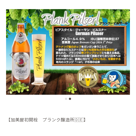
【加美屋初開栓 プランク醸造所🇩🇪】