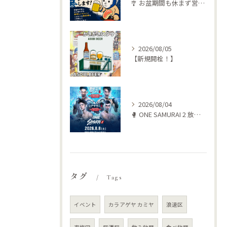
🎐 お盆期間も休まず営業します！ 🍺🥩
2026/08/05
【新規開栓！】
2026/08/04
🥊 ONE SAMURAI 2 放送します‼️
タグ
Tags
イベント
カラアゲヤ カミヤ
浪速区