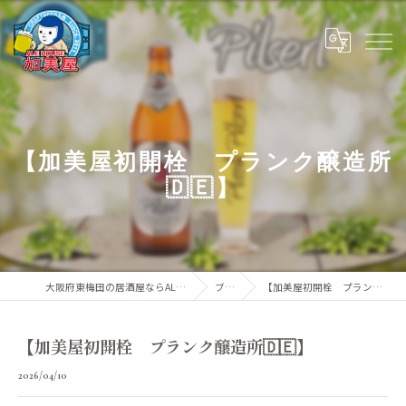
【加美屋初開栓 プランク醸造所
🇩🇪】
大阪府東梅田の居酒屋ならALE HOUSE 加美屋
ブログ
【加美屋初開栓 プランク醸造所🇩🇪】
【加美屋初開栓 プランク醸造所🇩🇪】
2026/04/10