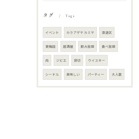
タグ
Tags
イベント
カラアゲヤ カミヤ
浪速区
東梅田
居酒屋
飲み放題
食べ放題
肉
ジビエ
貸切
ウイスキー
シードル
美味しい
パーティー
大人数