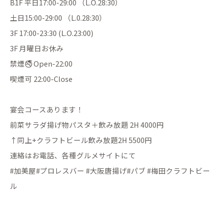
B1F 平日17:00-29:00 （L.O.28:30）
土日15:00-29:00 （L.0.28:30）
3F 17:00-23:30 (L.O.23:00)
3F 月曜日お休み
禁煙🚭 Open-22:00
喫煙可 22:00-Close
宴会コースあります！
前菜サラダ揚げ物パスタ＋飲み放題 2H 4000円
↑同上+クラフトビール飲み放題2H 5500円
連絡はお電話、各種グルメサイトにて
#加美屋#プロレスバー #大阪唐揚げ#パブ #梅田クラフトビー
ル