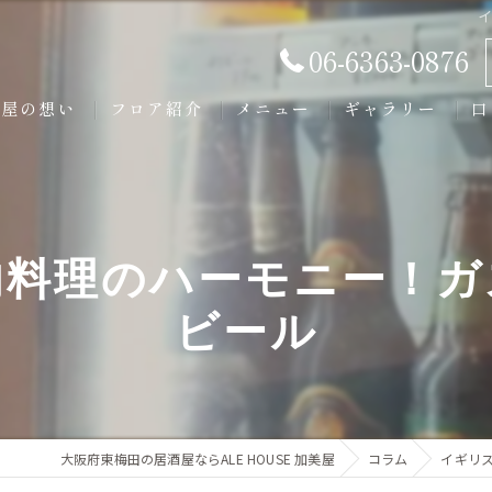
06-6363-0876
美屋の想い
フロア紹介
メニュー
ギャラリー
口
肉料理のハーモニー！ガ
ビール
大阪府東梅田の居酒屋ならALE HOUSE 加美屋
コラム
イギリ