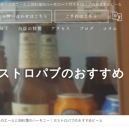
イギリスのエールと肉料理のハーモニー！ガストロパブのおすすめビール
お問い合わせはこちら
ご予約はこちら
コミ
当店の特徴
アクセス
ブログ
コラム
ディナー
クラフトビール
ストロパブのおすすめ
からあげ
スポーツ観戦
宴会
スのエールと肉料理のハーモニー！ガストロパブのおすすめビール