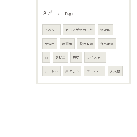
タグ
Tags
イベント
カラアゲヤ カミヤ
浪速区
東梅田
居酒屋
飲み放題
食べ放題
肉
ジビエ
貸切
ウイスキー
シードル
美味しい
パーティー
大人数