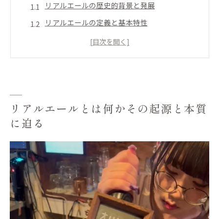
リアルエールの歴史的背景と発展
リアルエールの定義と基本特性
イギリス文化に根付くリアルエールの起源
クラフトビールとの違いを理解する
リアルエールの醸造方法とは
伝統と革新が交錯する味わいの探求
リアルエールの製造過程で体験する特有の風味
リアルエールとは何かその起源と本質
に迫る
醸造過程における伝統的な手法
天然素材の選定と使用の重要性
熟成による風味の深まり
醸造者の技術と情熱が生み出す味わい
リアルエールの品質管理の徹底
ビール愛好家を魅了する独自のフレーバー